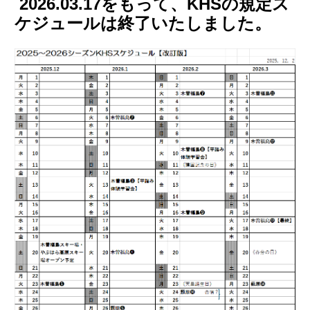
2026.03.17をもって、KHSの規定ス
KHS-PAGEへのお問合せ
ケジュールは終了いたしました。