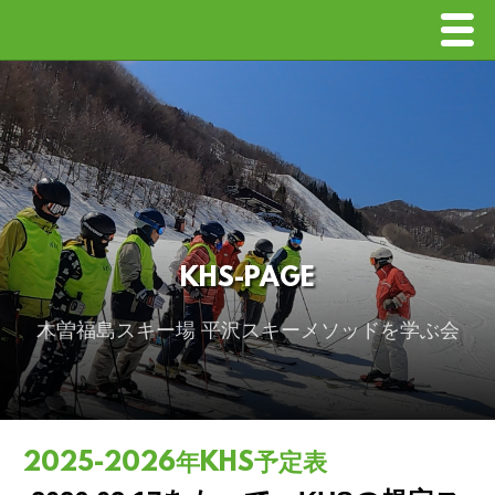
Men
2025-2026年KHS予定表
KHSからのお知らせ
KHSの講師
撮影会のVideo
KHS-PAGE
リンク一覧
画像
木曽福島スキー場 平沢スキーメソッドを学ぶ会
インカムの注意点
体験学習会
2025-2026年KHS予定表
KHS会則